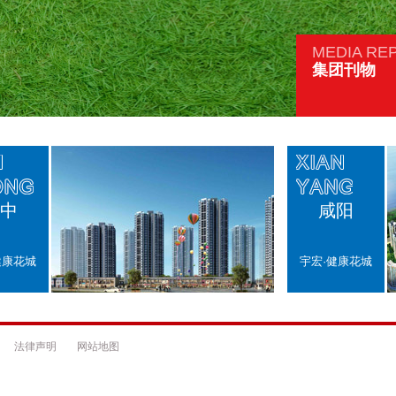
MEDIA RE
集团刊物
中
咸阳
健康花城
宇宏·健康花城
法律声明
网站地图